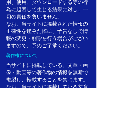
用、使用、ダウンロードする等の行
為に起因して生じる結果に対し、一
切の責任を負いません。
なお、当サイトに掲載された情報の
正確性を鑑みた際に、予告なしで情
報の変更・削除を行う場合がござい
ますので、予めご了承ください。
著作権について
当サイトに掲載している、文章・画
像・動画等の著作物の情報を無断で
複製し、転載することを禁じます。
なお、当サイトに掲載している文章
を引用する際は、出典元の明記をお
願い致します。
本ポリシーの変更について
当サイトは、法令の制定、改正等に
より、本ポリシーを適宜見直し、予