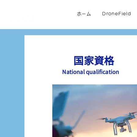
ホーム
DroneField
​国家資格
National qualification