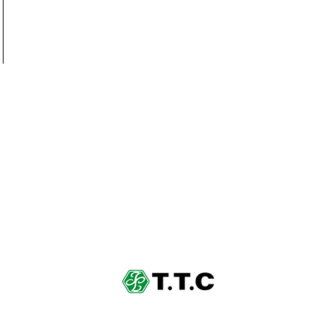
営業時間
住所
〒274-0
09:00 - 18:00
千葉県船
​​夏季休暇・年末年始休暇​あり
047-404-1572
info.sk
お問い合わせ
運営会社